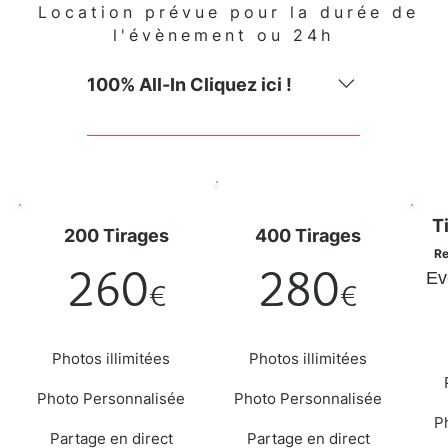
Location prévue pour la durée de
l'évènement ou 24h
100% All-In Cliquez ici !
"Expérience Photobooth en Toute
Tranquillité 📸✨ Faites de vos
moments spéciaux des souvenirs
inoubliables avec notre service de
Ti
Photobooth tout inclus. Profitez de
200 Tirages
400 Tirages
l'instant en toute tranquillité, car
Re
260
280
Ev
nous nous occupons de chaque
€
€
détail pour que votre expérience
soit exceptionnelle. Ce que nous
vous offrons : Installation Facile 🛠️
Photos illimitées
Photos illimitées
: Notre équipe se charge de
Photo Personnalisée
l'installation du Photobooth, créant
Photo Personnalisée
un espace ludique et attractif pour
P
Partage en direct
Partage en direct
vos invités. Personnalisation