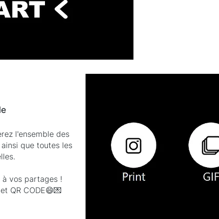
de
rez l'ensemble des
ainsi que toutes les
lles.
 à vos partages !
l et QR CODE😄💌