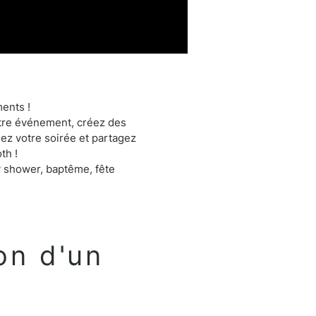
ments !
otre événement, créez des
ez votre soirée et partagez
th !
y shower, baptême, fête
on d'un