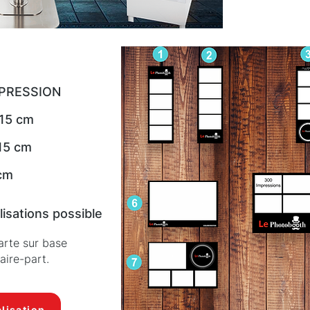
PRESSION
x15 cm
15 cm
 cm
isations possible
carte sur base
aire-part.
lisation