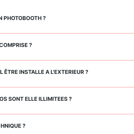
N PHOTOBOOTH ?
e formulaire, téléphone, mail, ou en passant par Messeng
 qui nous permettront de réserver votre photobooth.
 COMPRISE ?
ans un rayon 38km autour de Charleroi, le montage et la re
 ÊTRE INSTALLE A L'EXTERIEUR ?
as, LE Photobooth peut être installé à l'extérieur à conditio
S SONT ELLE ILLIMITEES ?
imitée n'existe pas. Nous proposons plusieurs formules allan
ions en formats 5x15 (impressions en double exemplaires)
CHNIQUE ?
sent entre 150 et 250 impressions. Par contre les photos so