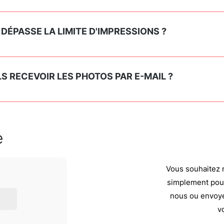
ment via un lien téléchargeable.
ique prévu 7 jours sur 7 jusqu'à 23h00.
E DÉPASSE LA LIMITE D'IMPRESSIONS ?
'impressions, ne vous inquiétez pas. Les photos sont illimit
.📸
LS RECEVOIR LES PHOTOS PAR E-MAIL ?
evoir les photos par e-mail, et également les télécharger vi
e
Vous souhaitez 
simplement pour
nous ou envoye
v