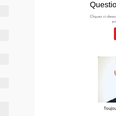
Questi
Cliquez ci-dess
po
Toujou