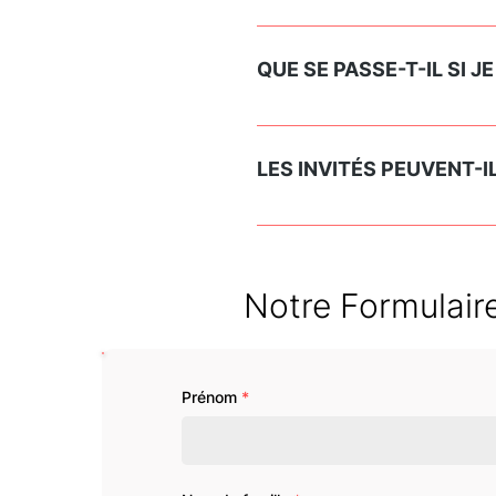
seront envoyé après l'évène
Nous avons un service techn
QUE SE PASSE-T-IL SI J
Si vous dépassez la limite d
récupérer après l'événement
LES INVITÉS PEUVENT-I
Oui, les invités peuvent rec
Notre Formulair
Prénom