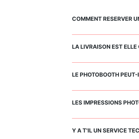
COMMENT RESERVER U
En nous contactant via notr
collectons les informations
LA LIVRAISON EST ELLE
La livraison est comprise d
soins.
LE PHOTOBOOTH PEUT-IL
Oui et non :-) Dans certain c
soit à l'abris des intempérie.
LES IMPRESSIONS PHOTO
En réalité, l'impression ill
format 10x15 et 800 impress
Y A T'IL UN SERVICE TE
des clients photobooth utili