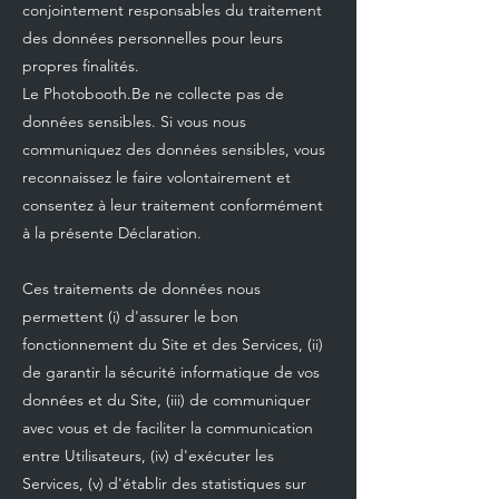
conjointement responsables du traitement
des données personnelles pour leurs
propres finalités.
Le Photobooth.Be ne collecte pas de
données sensibles. Si vous nous
communiquez des données sensibles, vous
reconnaissez le faire volontairement et
consentez à leur traitement conformément
à la présente Déclaration.
Ces traitements de données nous
permettent (i) d'assurer le bon
fonctionnement du Site et des Services, (ii)
de garantir la sécurité informatique de vos
données et du Site, (iii) de communiquer
avec vous et de faciliter la communication
entre Utilisateurs, (iv) d'exécuter les
Services, (v) d'établir des statistiques sur