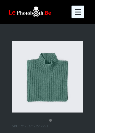
SKU : 217537123517253