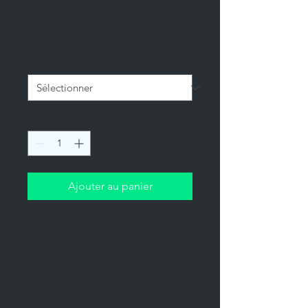
Article
Prix
25,00 €
Taille
*
Quantité
*
Ajouter au panier
Description d'article. Saisissez ici les 
caractéristiques de l'article : taille, 
matière et autres informations utiles.
DÉTAILS D'ARTICLE